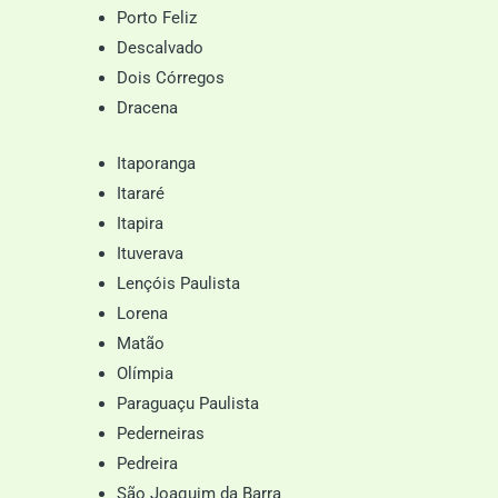
Porto Feliz
Descalvado
Dois Córregos
Dracena
Itaporanga
Itararé
Itapira
Ituverava
Lençóis Paulista
Lorena
Matão
Olímpia
Paraguaçu Paulista
Pederneiras
Pedreira
São Joaquim da Barra