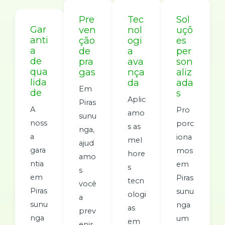
Pre
Tec
Sol
Gar
ven
nol
uçõ
anti
ção
ogi
es
a
de
a
per
de
pra
ava
son
qua
gas
nça
aliz
lida
da
ada
Em
de
s
Aplic
Piras
A
Pro
amo
sunu
noss
porc
s as
nga,
a
iona
mel
ajud
gara
mos
hore
amo
ntia
em
s
s
em
Piras
tecn
você
Piras
sunu
ologi
a
sunu
nga
as
prev
nga
um
em
enir