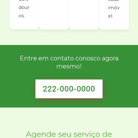
dour
imóv
os.
el.
Entre em contato conosco agora
mesmo!
222-000-0000
Agende seu serviço de