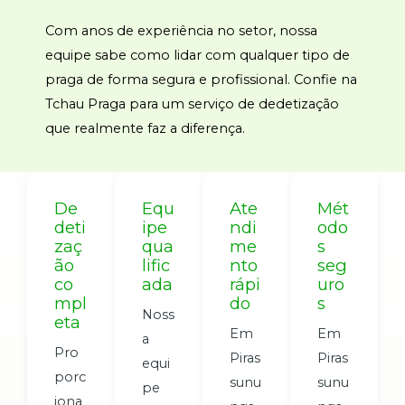
Com anos de experiência no setor, nossa
equipe sabe como lidar com qualquer tipo de
praga de forma segura e profissional. Confie na
Tchau Praga para um serviço de dedetização
que realmente faz a diferença.
De
Equ
Ate
Mét
deti
ipe
ndi
odo
zaç
qua
me
s
ão
lific
nto
seg
co
ada
rápi
uro
mpl
do
s
Noss
eta
Em
Em
a
Pro
Piras
Piras
equi
porc
sunu
sunu
pe
iona