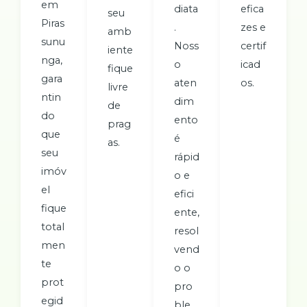
em
diata
efica
seu
Piras
.
zes e
amb
sunu
Noss
certif
iente
nga,
o
icad
fique
gara
aten
os.
livre
ntin
dim
de
do
ento
prag
que
é
as.
seu
rápid
imóv
o e
el
efici
fique
ente,
total
resol
men
vend
te
o o
prot
pro
egid
ble