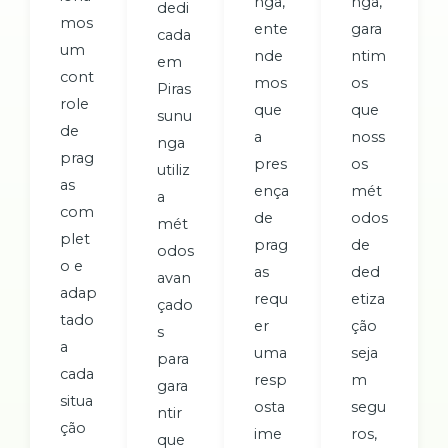
nga,
nga,
dedi
mos
ente
gara
cada
um
nde
ntim
em
cont
mos
os
Piras
role
que
que
sunu
de
a
noss
nga
prag
pres
os
utiliz
as
ença
mét
a
com
de
odos
mét
plet
prag
de
odos
o e
as
ded
avan
adap
requ
etiza
çado
tado
er
ção
s
a
uma
seja
para
cada
resp
m
gara
situa
osta
segu
ntir
ção
ime
ros,
que