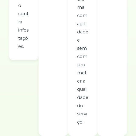
o
ma
cont
com
ra
agili
infes
dade
taçõ
e
es.
sem
com
pro
met
er a
quali
dade
do
servi
ço.