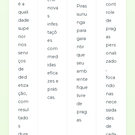
é a
cont
Piras
nova
quali
role
sunu
s
dade
de
nga
infes
supe
prag
para
taçõ
rior
as
gara
es
nos
pers
ntir
com
servi
onali
que
med
ços
zado
seu
idas
de
,
amb
efica
ded
foca
iente
zes e
etiza
ndo
fique
práti
ção,
nas
livre
cas.
com
nece
de
resul
ssida
prag
tado
des
as.
s
de
dura
cada