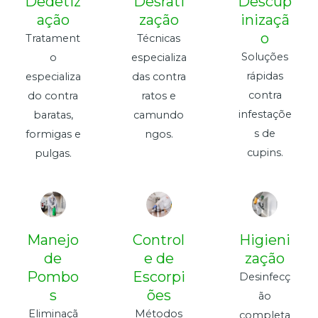
Dedetiz
Desrati
Descup
ação
zação
inizaçã
o
Tratament
Técnicas
Soluções
o
especializa
rápidas
especializa
das contra
contra
do contra
ratos e
infestaçõe
baratas,
camundo
s de
formigas e
ngos.
cupins.
pulgas.
Manejo
Control
Higieni
de
e de
zação
Pombo
Escorpi
Desinfecç
s
ões
ão
Eliminaçã
Métodos
completa