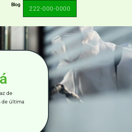
Blog
222-000-0000
á
az de
 de última