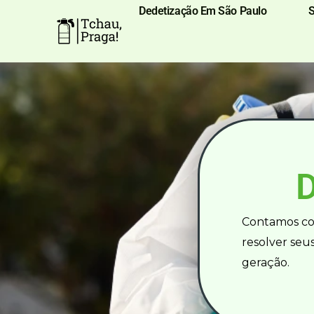
Ir
Dedetização Em São Paulo
para
o
conteúdo
Contamos co
resolver seu
geração.