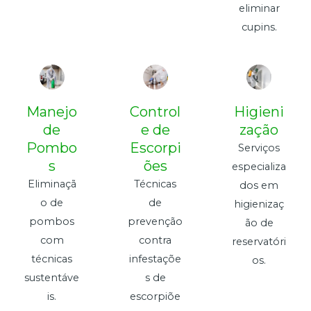
eliminar
cupins.
Manejo
Control
Higieni
de
e de
zação
Pombo
Escorpi
Serviços
s
ões
especializa
Eliminaçã
Técnicas
dos em
o de
de
higienizaç
pombos
prevenção
ão de
com
contra
reservatóri
técnicas
infestaçõe
os.
sustentáve
s de
is.
escorpiõe