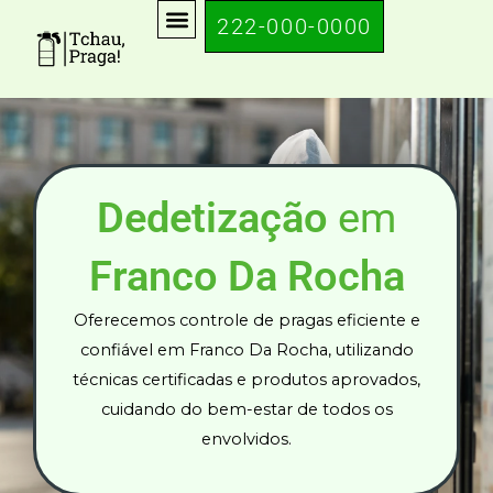
Ir
222-000-0000
para
o
conteúdo
Dedetização
em
Franco Da Rocha
Oferecemos controle de pragas eficiente e
confiável em Franco Da Rocha, utilizando
técnicas certificadas e produtos aprovados,
cuidando do bem-estar de todos os
envolvidos.