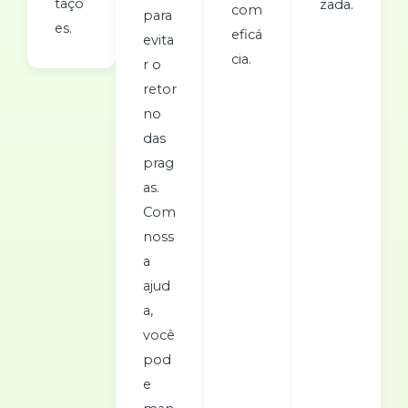
taçõ
zada.
com
para
es.
eficá
evita
cia.
r o
retor
no
das
prag
as.
Com
noss
a
ajud
a,
você
pod
e