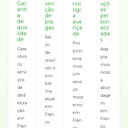
Gar
ven
nol
uçõ
anti
ção
ogi
es
a
de
a
per
de
pra
ava
son
qua
gas
nça
aliz
lida
da
ada
Alé
de
s
Pro
m
Gara
Ada
porc
de
ntim
pta
iona
resol
os
mos
mos
ver o
servi
noss
um
pro
ços
a
servi
ble
de
abor
ço
ma
ded
dage
mod
atual
etiza
m
erno
em
ção
em
em
Fran
em
Fran
Fran
co
Fran
co
co