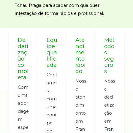
Tchau Praga para acabar com qualquer
infestação de forma rápida e profissional.
De
Equ
Ate
Mét
deti
ipe
ndi
odo
zaç
qua
me
s
ão
lific
nto
seg
co
ada
rápi
uro
mpl
do
s
Cont
eta
Noss
Noss
amo
Com
o
a
s
uma
aten
ded
com
abor
dim
etiza
uma
dage
ento
ção
equi
m
em
em
pe
espe
Fran
Fran
de