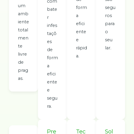
com
um
form
segu
bate
amb
a
ros
r
iente
efici
para
infes
total
ente
o
taçõ
men
e
seu
es
te
rápid
lar.
de
livre
a.
form
de
a
prag
efici
as.
ente
e
segu
ra.
Pre
Tec
Sol