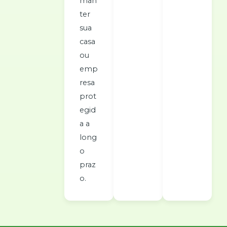
man
ter
sua
casa
ou
emp
resa
prot
egid
a a
long
o
praz
o.