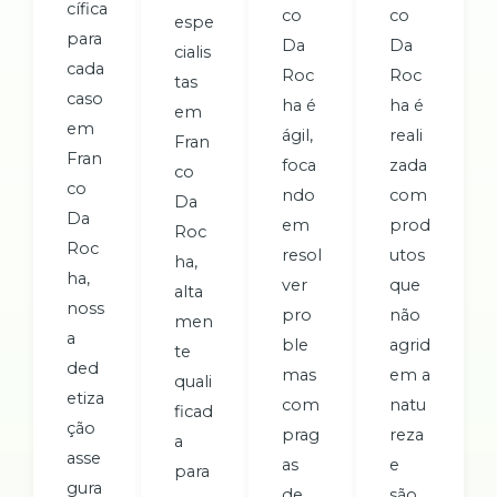
cífica
co
co
espe
para
Da
Da
cialis
cada
Roc
Roc
tas
caso
ha é
ha é
em
em
ágil,
reali
Fran
Fran
foca
zada
co
co
ndo
com
Da
Da
em
prod
Roc
Roc
resol
utos
ha,
ha,
ver
que
alta
noss
pro
não
men
a
ble
agrid
te
ded
mas
em a
quali
etiza
com
natu
ficad
ção
prag
reza
a
asse
as
e
para
gura
de
são