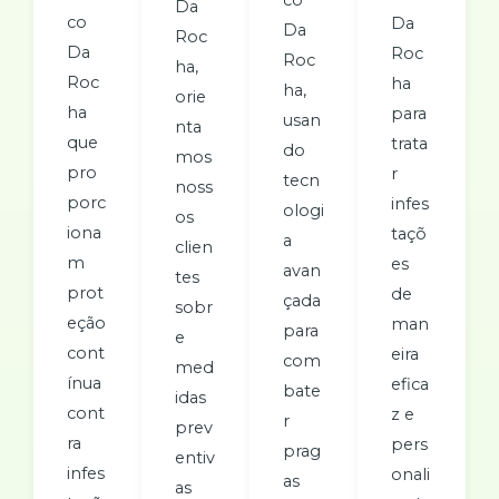
Da
co
Da
Da
Roc
Da
Roc
Roc
ha,
Roc
ha
ha,
orie
ha
para
usan
nta
que
trata
do
mos
pro
r
tecn
noss
porc
infes
ologi
os
iona
taçõ
a
clien
m
es
avan
tes
prot
de
çada
sobr
eção
man
para
e
cont
eira
com
med
ínua
efica
bate
idas
cont
z e
r
prev
ra
pers
prag
entiv
infes
onali
as
as